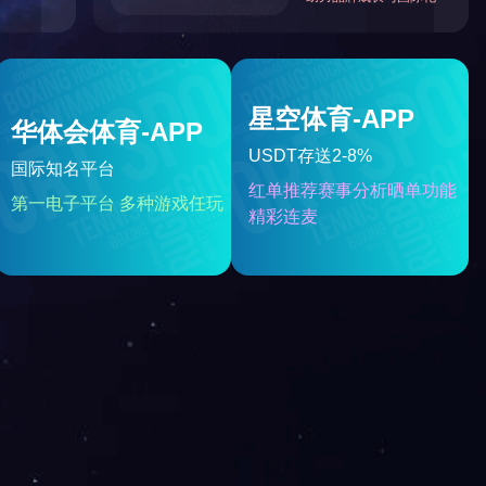
家健身房
锐强体育济南省体旗舰店客户-跑步机T6700-T3
身房，愿意
在家就能享受安静的健身，跑步或许是最简单的健
，有跑步机
身，锐强体育相信：只要坚持跑步健身，我们的客
松和保养身
户的身体肯定越来越棒！
健身器材。
泰安某社区活动中心的乒乓球桌
，出具3D
锐强体育集团可为全民健身工程提供专业、全面的
人员提供的
全民健身解决方案，产品涵盖健身路径、运动场
馆、篮乒等产品，并将社区健身器材（户外路径器