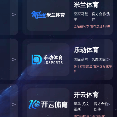
椅
济南某局单位健身房
济南某局单位健身房选购多台跑步机，信任锐强体
育，由锐强体育设计、布置健身房。