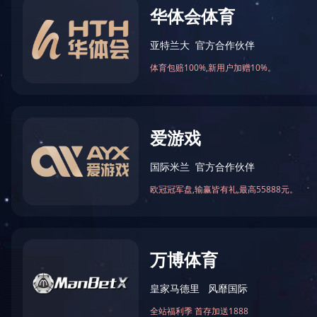
济南某小区业主选购的舒华跑步机
某小
济南某小区业主选购的舒华跑步机