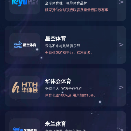
舒华家用跑步机SH-T580T（I5）
舒华高端跑步机 SH-T9100T（V10+）
舒华I5智能家用跑步机是由舒华体育联
舒华高端跑步机SH-T9100T（V10+）
合中国体育科学学会、上海体育大学运
拥有超大高清32寸10点触控晶屏的工
动科学学院教授陆大江等权威机构、专
业屏，具有扫码、刷卡、人脸识别等多
家共同研发设计。独特之处在于它结合
种智能登录方式，方便快捷，并且有在
国际科学跑步研究理论，能够针对不同
线教学、专业健身模式随意切换，让您
用户进行运动能力测试，并根据测试结
开启科学健身。
果生成因人而异的有氧运动处方。这意
味着每个用户都能得到一个适合自己的
运动方案，从而更好地达到运动效果。
这一创新技术可以确保用户在运动过程
中能够保持在最佳的区间状态，从而提
舒华商用跑步机V10 SH-T9100
舒华商用跑步机SH-T8919T-Y50(V9+)21.5寸大屏
高运动安全性和有效性。
舒华商用跑步机V10 Sh-
智能商用跑步机SH-T8919T-Y50(V1+)
采用T2.2mm黑钻纹（可选配：T2.4免
维护跑带）的跑带，选用手握心率测试
自带心率带及增加心率控速(HRC)程序