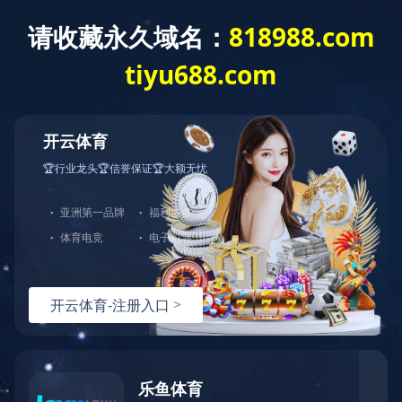
爱游戏体育
爱游戏体育-爱游戏| 爱游戏官方网站
锐强体育为您提供单位健身房、企业健身房和私家健身房等多种健身房的解决方案，为
您提供舒华、乔山和艾力斯特等国内外优质品牌的优选选择。
爱游戏体育-爱游戏| 爱游戏官方网站
跑步机
爱游戏体育-爱游戏| 爱游戏官方网站
椭圆机
力量器械
全民健身
体能训练
校园体育
康养健身
养生器材