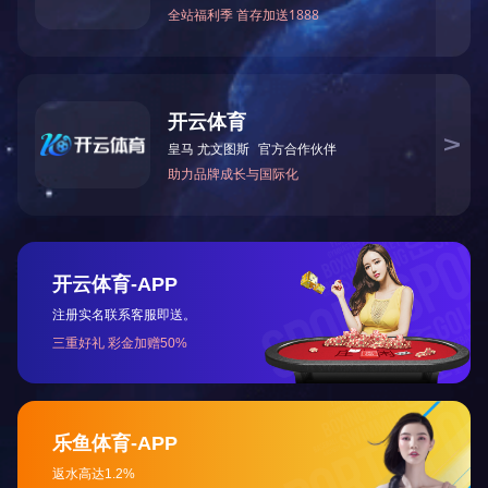
大跑台，手握心律测试，全跑台减震护
T+12T双层跑板，T2.2mm钻石纹的跑
足的设计，对您跑步中的膝盖进行全方
带，双层跑板全跑台减震，对您跑步中
位的呵护，选用手握式感应片测心率等
的膝盖进行全方位的呵护，选用接触式
数据，跑步面积达580×1570mm，可承
心率感应和无线心率感应等多种方式获
受180kg的使用者使用。
取数据，跑步面积达520×1450mm，可
承受130kg的使用者使用。
舒华家用跑步机X5 pro
舒华家用跑步机SH-T6500(X5)
舒华X5 Pro豪华智能跑步机采用全新舒
锐强体育推荐健身器材-舒华商用电动
华跑步机系统，搭载21.5寸大屏，内置
跑步机SH-T6500拥有10.1寸IPS高清触
九种运动程序，包括场景跑、在线约跑
摸屏、Z型动感时尚外观设计、70×150
和一键体育考试等内容，亦有教练在线
mm精钢立柱机身、F级高效静音马
科学指导和比赛互动，可在线升级，历
达、520mm商用豪华跑带和35mm双层
经耐久性测试，让您使用更安全，双跑
全跑台减震跑板等优势，让您享受科学
台设计，全减震系统，核心动力采用F
跑步。
级耐高温马达，5.0HP峰值马力，提供
源源动力，让您享受每一次畅跑体验。