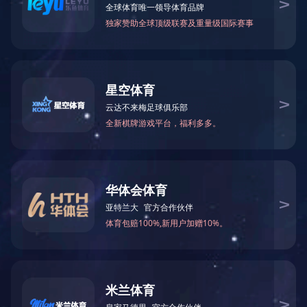
山东省某体育科学研究中心
滨州体能馆健身房
​山东省某体育科学研究中心选择和锐强
滨州市某体能馆拥有笼式和框式力量器
体育合作，提供的综合框式力量，十字
械，还有多款体能型跑步机，配有多种
架拉力训练器，可调节下斜推举和腹肌
力量器械等健身器材，可以完成较强的
练习椅等等竞技体能训练器。
体能训练和测试。
延庆冬奥村健身房
北京冬奥村健身房
延庆冬奥村健身房项目
北京冬奥村健身房项目
‹‹
1
››