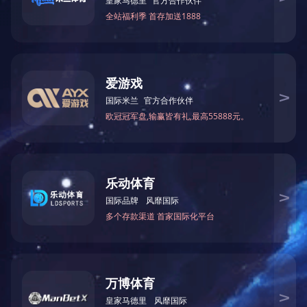
舒华商用椭圆机SH-B9100E（LED版）
舒华商用椭圆机SH-E800（V8）
舒华商用椭圆机SH-B9100E（LED
舒华仰望商用V8智能椭圆机自发电四
版）采用自发电方式，磁控阻力系统的
轨漫步运动健身器材SH-E800
阻力系统，可以设定40段阻力段，最
大使用者体重为180kg，踏步跨距可达
508mm，适用于大多数人，现在锐强
体育旗舰店都有这一款椭圆机，欢迎前
来体验试机。
舒华立式商用爱游戏体育-爱游戏| 爱游戏官方网站 SH-B9100U(V10)触屏版
舒华立式商用爱游戏体育-爱游戏| 爱游戏官方网站 SH-B9100U(V10)LED版
舒华立式商用爱游戏体育-爱游戏| 爱游
舒华卧式商用爱游戏体育-爱游戏| 爱游
戏官方网站 SH-B9100U(V10)触屏版拥
戏官方网站 SH-B9100U(V10)采用自发
有超大显示和操作屏幕， 可以任意设
电，40段电磁控阻力系统，9.3kg飞轮
置阻力、时间和距离等参数，还可以即
重量。
时显示心跳和转速等数据，同时，SH-
B9100U提供多项科学运动处方，更轻
松掌握运动节奏。