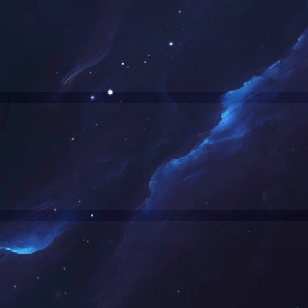
动感单车SH-B599(A5-S)
感单车SH-B599采用三角形车架搭配工
定结构设计，骑行更稳定，承重可达12
动磁控阻力设计，骑行时无物理摩擦，更
同时无需插电，使用更便捷。13kg磁
足量均质，保障骑行时的惯性力及动平
‹‹
1
››
衡，骑行劲爽。
爱游戏体育-爱游戏| 爱游戏官
公司业