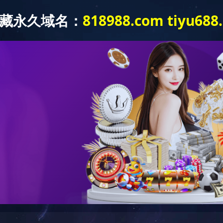
体育
爱游戏体育-爱游戏| 爱游戏官方网站
解决方案
动感单车
强体育推荐舒华、乔山和力健等品牌的动感单车，为您提供性能优越的健身器材和服
爱游戏体育-爱游戏| 爱游戏官方网站
椭圆机
力量
康养健身
养生器材