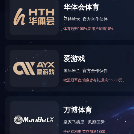
锐强体育集团荣获“山东省体育场馆协会优秀体育器材供应商”殊荣
2024年3月28日，锐强体育集团作为科学运动解决
2022年1
方案供应及服务商，在山东省体育场馆协会2023
会会员大会
年度总结表彰会上获“山东省体育场馆协会优秀体
举办。经省
育器材供应商”殊荣。
以线下线上
外各会员单
强体育集团
分公司、锐
公司信息
健身房方案
锐强简介
家庭健身
爱游戏体育
商用健身
联系我们
体能训练
爱游戏体育-爱游戏| 爱游戏官方网站
全民健身