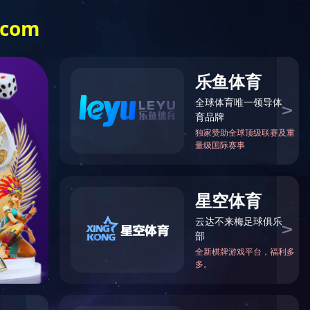
工程案例
客户服务
联系我们