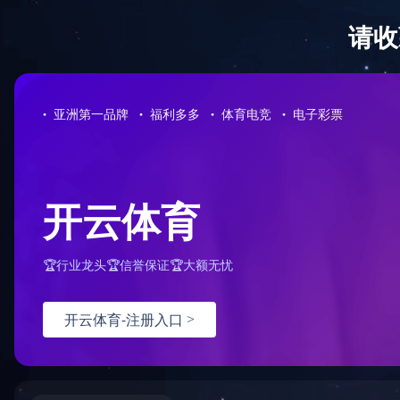
爱游戏体育
公司简介
爱游戏
爱游戏体育