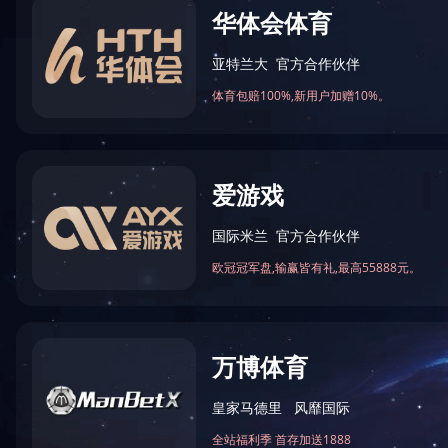
锐强体育举办“专业引领，融合创新”跨界交流活动
2026年2月3日下午，山东锐强体育产业有限公司
（以下简称“锐强体育”）成功举办“专业引领，融合
创新”主题交流活动，活动汇聚行业精英。
公司信息
健身房方案
锐强简介
家庭健身
爱游戏体育
商用健身
联系我们
体能训练
爱游戏体育-爱游戏| 爱游戏官方网站
全民健身