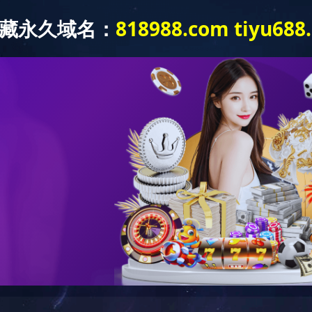
体育
爱游戏体育-爱游戏| 爱游戏官方网站
解决方案
跨界交流