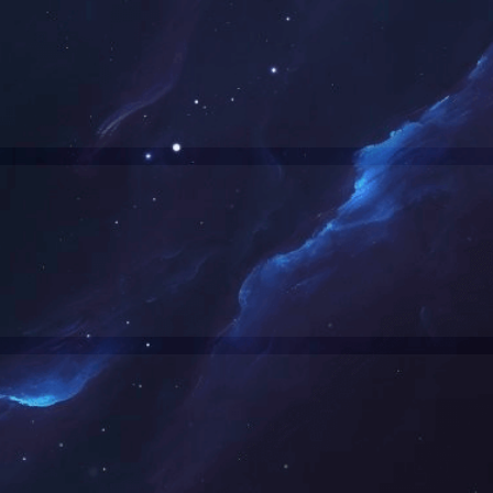
‹‹
1
››
爱游戏体育-爱游戏| 爱游戏官
公司业
方网站
锐强体育
身房健身
跑步机
质品牌的
爱游戏体育-爱游戏| 爱游戏官方网站
椭圆机