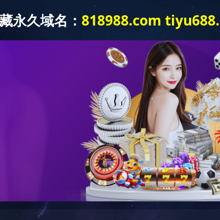
体育
爱游戏体育-爱游戏| 爱游戏官方网站
解决方案
无氧力量区