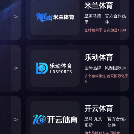
务
集团为您提供单位健身房、企业健身房和私家健身房等多种健
器材的解决方案，为您提供舒华、乔山和艾力斯特等国内外优
健身器材优选选择。