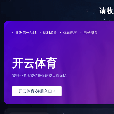
爱游戏体育
公司简介
爱游戏
爱游戏体育