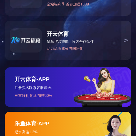
7月1日上午，锐强体育组织全体员工收看了庆祝中国
共产党成立100周年大会，共同祝福中国共产党百年
华诞。锐强体育以自己的方式庆祝建党100周年
2021-07-01
2716
如何才能有效的减掉腹部多余的脂肪
无论是男性还是女性，想要得到六块腹肌，来凸显所
谓人鱼线，马甲线，我们身体内的脂肪过多，腹肌是
不能凸显出来的。因此，我们需要做两件事情：控制
2021-06-30
3836
饮食和持续锻炼，以实现两个目的：减脂和增肌。这
样，对于男性而言，就可以拥有明显而健壮的腹肌；
对于女性而言，我们就能拥有平坦的腹部，锐强体育
家庭健身房有什么意义呢？
为您详述让我们实现人鱼线、马甲线的方法。
家庭健身房在80年代就已经在国外兴起，很多健身爱
好者根据各自喜好选配专业器材进行锻炼，根据各自
的经济条件选择有氧器材(比如跑步机、椭圆机等健
2021-06-19
3194
身器材）、力量器材（大飞鸟训练器和深蹲训练器
等）和休闲器材（按摩椅等），通过有氧运动提高心
肺功能，力量器材增强适应能力，休闲器材放松身
‹‹
‹
2
3
4
5
6
7
8
9
10
心，国外很多社会名流在自己的别墅建设豪华的私人
会所时，都配置了健身器材以供派对时使用。
11
12
13
›
››
公司信息
健身房方案
爱游戏体育-爱游
戏| 爱游戏官方网站
锐强简介
家庭健身