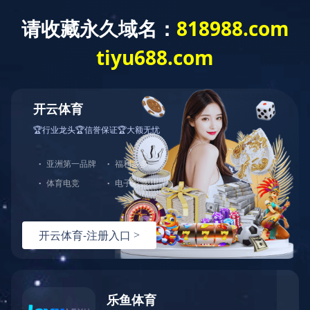
爱游戏体育
爱游戏体育
锐强体育为您提供单位健身房、企业健身房和私家健身房等多种健身房的解决方案，为
您提供舒华、乔山和艾力斯特等国内外优质品牌的健身器材优选选择。
爱游戏体育
“锐强体育杯”山东省优秀运动队2024年度冬训基础体能大比武
2024年2月15日，大年初六，“锐强体育杯”山东省优
秀运动队2024年度冬训基础体能大比武在省体育训练
中心体能馆火热开赛。龙年春节期间，山东体育健儿
2024-02-17
2218
们以体能大比武这种体育人特有的方式贺新春庆佳
节、展雄心立壮志。省体育局局长乔云萍、省体育局
副局长张柄臣、林春和锐强体育集团董事长王进华出
运动是治愈情绪的速效药
席活动并为优胜运动员颁奖，锐强体育集团副总经理