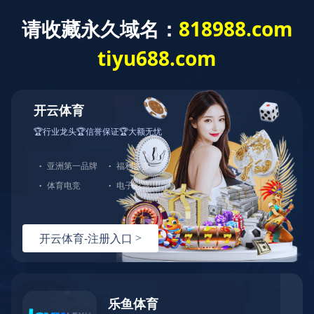
爱游戏体育
划船机
锐强体育为您推荐有氧运动之王—划船机，可以自主设定阻力等参数，让您的全身肌肉
得到有力的锻炼。
当前位置：
网站爱游戏体育
>
爱游戏体育-爱游戏| 爱游戏官方网站
>
爱
游戏体育-爱游戏| 爱游戏官方网站
>
划船机
> 正文