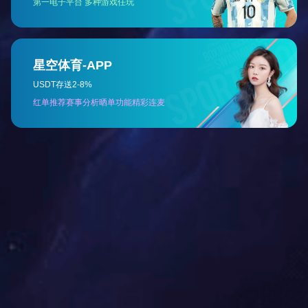
TAGS：
商用健身
商用划船机
上一篇：
舒华商用划船机SH-R8100
下一篇：
舒华家用划船机SH-R5100