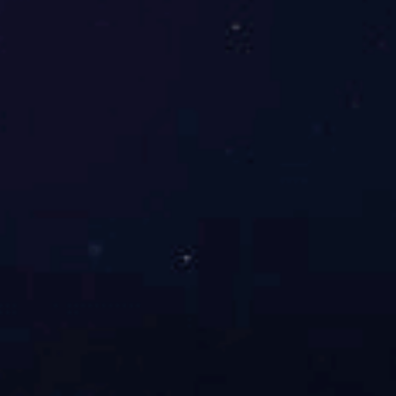
积达580×1570mm，可承受180kg的使
用者使用。
舒华商用椭圆机SH-B9100E（LED版）
舒华商用椭圆机SH-E800（V8）
舒华商用椭圆机SH-B9100E（LED
舒华仰望商用V8智能椭圆机自发电四
版）采用自发电方式，磁控阻力系统的
轨漫步运动健身器材SH-E800
阻力系统，可以设定40段阻力段，最
大使用者体重为180kg，踏步跨距可达
508mm，适用于大多数人，现在锐强
体育旗舰店都有这一款椭圆机，欢迎前
来体验试机。
舒华立式商用爱游戏体育-爱游戏| 爱游戏官方网站 SH-B9100U(V10)触屏版
舒华立式商用爱游戏体育-爱游戏| 爱游戏官方网站 SH-B9100U(V10)LED版
舒华立式商用爱游戏体育-爱游戏| 爱游
舒华卧式商用爱游戏体育-爱游戏| 爱游
戏官方网站 SH-B9100U(V10)触屏版拥
戏官方网站 SH-B9100U(V10)采用自发