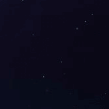
004Z
舒华智能深蹲训练器SH-O5007Z
）主要功能是
舒华智能深蹲训练器SH-O5007Z主要功能是主要
二头肌。
锻炼股四头肌、臀大肌及腘绳肌。