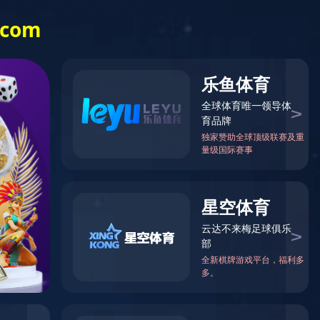
工程案例
客户服务
联系我们
术动作形式、动作结构和能量代谢方式联系起来。