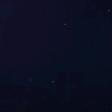
舒华立式商用爱游戏体育-爱游戏| 爱游戏官方网站 SH-B9100U(V10)LED版
用爱游戏体育-爱游戏| 爱游戏官方网站
舒华V10商用卧式爱游戏体育-爱游戏|
00U(V10)采用自发电，40段电磁控阻力系
网站 SH-B9100R(LED版)采用轴承6
统，9.3kg飞轮重量。
TPI），步幅曲柄长是170mm，如果
3.4英寸，具有水壶架和Ipad平板支架
功能，管座可纵向调整300mm和水平
m，张力旋钮采用电动调整，制作电磁
输系统多沟皮带J型8沟。
多功能攀爬器SH-G9600S
舒华划板训练器SH-R96
能攀爬器SH-G9600S主要锻炼心肺功
舒华划板训练器SH-R9600A主要锻
肉、手臂肌肉、胸部肌肉、上下肢的协
胸部肌肉，手臂肌肉、背部肌肉，可模
调性。
蛙泳、仰泳、划板运动。