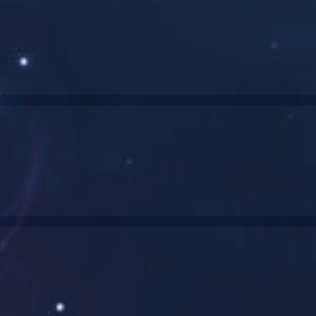
发布时间：
2023-10-31 10:19
产品简介：
舒华卧拉架SH-G8926
舒华卧拉架更多优惠
舒华卧拉架
SH-G8926