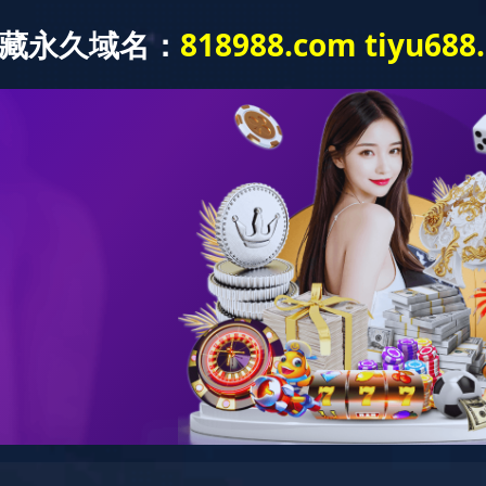
体育
解决方案
爱游戏体育-爱游戏| 爱游戏官方网站
体能训练
务的，一定要与专项竞技的特点相结合。选择或设计体能训练手段时应力求与专项技
官方网站
>
体能训练
> 正文
舒华卧拉架SH-G8926