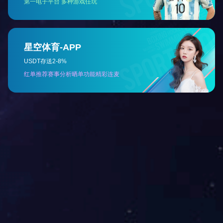
果生成因人而异的有氧运动处方。这意
说，力量训练并不会将你变成“肌肉
味着每个用户都能得到一个适合自己的
女”，只会让你的整体线条变得更好。
运动方案，从而更好地达到运动效果。
锐强体育为您讲解一下如何高效的利用
这一创新技术可以确保用户在运动过程
力量器械进行减脂训练。
中能够保持在最佳的区间状态，从而提
舒华高端跑步机 SH-T9100T（V10+）
舒华商用跑步机V10 SH-T9100
高运动安全性和有效性。
舒华高端跑步机SH-T9100T（V10+）
舒华商用跑步机V10 Sh-
拥有超大高清32寸10点触控晶屏的工
业屏，具有扫码、刷卡、人脸识别等多
种智能登录方式，方便快捷，并且有在
线教学、专业健身模式随意切换，让您
开启科学健身。
舒华商用跑步机SH-T8919(V9)
舒华家用跑步机SH-T6700(X6)
舒华商用跑步机SH-T8919采用t2.2mm
舒华家用跑步机SH-T6700(X6)采用18
黑钻纹（可选配：t2.4免维护跑带）的
T+12T双层跑板，T2.2mm钻石纹的跑
跑带，，选用手握心率测试 自带心率
带，双层跑板全跑台减震，对您跑步中