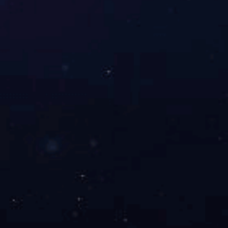
械进行减脂训练。
用跑步机SH-T6700(X6)
舒华家用跑步机X5 pr
机SH-T6700(X6)采用18T+12T双层
舒华X5 Pro豪华智能跑步机采用全新
.2mm钻石纹的跑带，双层跑板全跑台减
统，搭载21.5寸大屏，内置九种运动
步中的膝盖进行全方位的呵护，选用接
景跑、在线约跑和一键体育考试等内容
感应和无线心率感应等多种方式获取数
在线科学指导和比赛互动，可在线升级
达520×1450mm，可承受130kg的使
性测试，让您使用更安全，双跑台设计
用者使用。
统，核心动力采用F级耐高温马达，5.
爱游戏体育-爱游戏| 爱游戏官
公司业
力，提供源源动力，让您享受每一次
方网站
锐强体育
身房健身
跑步机
质品牌的
爱游戏体育-爱游戏| 爱游戏官方网站
椭圆机
动感单车