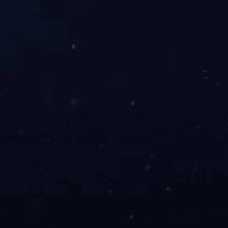
o
舒华家用跑步机SH-T6500(X5)
舒华跑步机系
锐强体育推荐健身器材-舒华商用电动跑步机SH-T
程序，包括场
6500拥有10.1寸IPS高清触摸屏、Z型动感时尚外
，亦有教练
观设计、70×150mm精钢立柱机身、F级高效静音
，历经耐久
马达、520mm商用豪华跑带和35mm双层全跑台
，全减震系
减震跑板等优势，让您享受科学跑步。
0HP峰值马
务
畅跑体验。
集团为您提供单位健身房、企业健身房和私家健身房等多种健
器材的解决方案，为您提供舒华、乔山和艾力斯特等国内外优
健身器材优选选择。