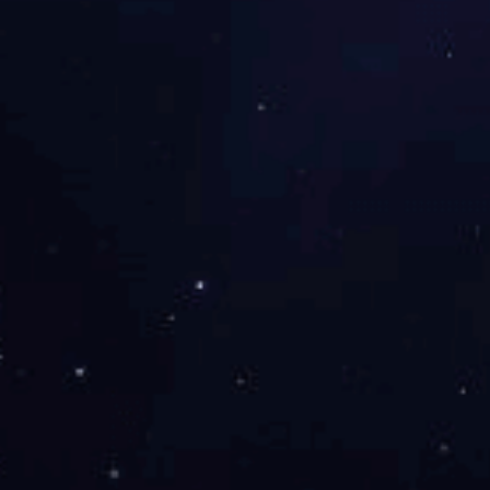
一创新技术可以确保用户在运动过程中能够保持在
最佳的区间状态，从而提高运动安全性和有效性。
舒华商用跑步机SH-T8919(V9)
舒华家
舒华商用跑步机SH-T8919采用t2.2mm黑钻纹（可
舒华家用跑步
选配：t2.4免维护跑带）的跑带，，选用手握心率
跑板，T2
测试 自带心率带及增加心率控速(HRC)程序模块、
震，对您跑
接触式心率感应测量心跳等数据，跑步面积达580
触式心率
×1570mm，可承受180kg的使用者使用。
据，跑步面积
公司信息
健身房方案
锐强简介
家庭健身
爱游戏体育
商用健身
联系我们
体能训练
爱游戏体育-爱游戏| 爱游戏官方网站
全民健身
工程案例
康养健身