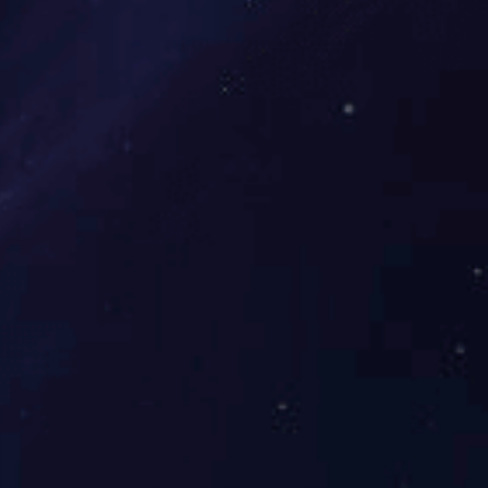
如何高效的利用力量器械进行减脂训练
锐强体育发布的新闻—《如何利用跑步
舒华高端跑步机SH-T9100T（V10
身体》，我们知道跑步只能锻炼心肺功
清32寸10点触控晶屏的工业屏，具
助减少一些部位的脂肪，并不能将身材
卡、人脸识别等多种智能登录方式，方
，只有配合适当的力量训练才能塑造出
且有在线教学、专业健身模式随意切换
。尤其对于女生来说，力量训练并不会
科学健身。
“肌肉女”，只会让你的整体线条变得更
育为您讲解一下如何高效的利用力量器