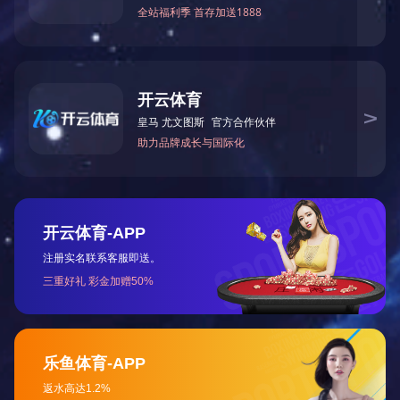
技术参数
颜色
：银灰闪银
主要训练功能
：胸大肌、三角肌前束、肱三头肌、斜方肌等
最大承重
：150kg
产品尺寸
：1130×1180×1250mm
TAGS：
康养健身
蝴蝶训练器
上一篇：
锐强体育展开“提升全体员工的身体素质和专业知识水平”的培
训
下一篇：
舒华腹背训练器SH-G5607