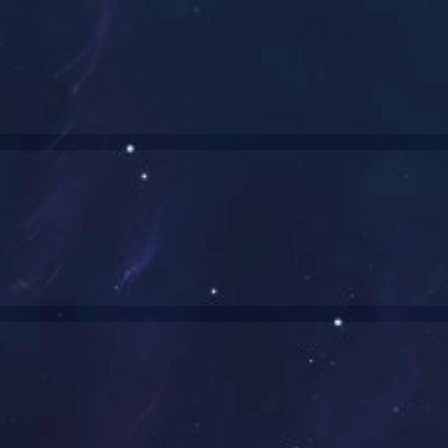
为什么在跑步机上跑步更轻松？
锐强体育
2025-10-19 11:20
5187
你可以在跑步过程中听音乐、看电视，甚至玩游戏，通过这些来