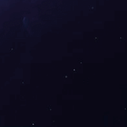
它在使用上是否便捷、操作上是否安全、收纳是否
辅助刹车系统等。
就会更好，能够大大增加安全性。
下一篇：
锐强体育2025年团建活动—登齐长城
业主选购的舒华跑步机