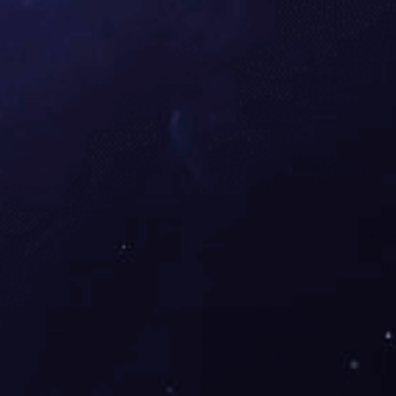
一篇：
风阻磁控划船机和水阻划船机有什么区别，哪种好？