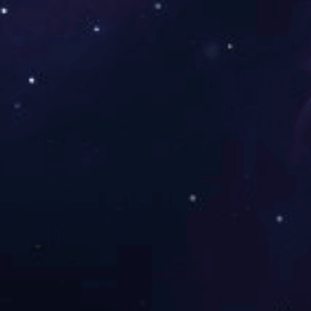
锐强体育举办“专业引领，融合创新”跨界交流活动
2026年2月3日下午，山东锐强体育产业有限公司
2025年
（以下简称“锐强体育”）成功举办“专业引领，融合
学会老年健
创新”主题交流活动，活动汇聚行业精英。
下简称：专
东省