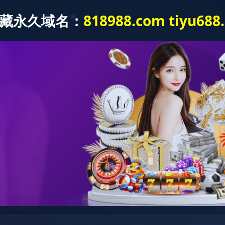
体育
爱游戏体育-爱游戏| 爱游戏官方网站
解决方案
家庭健身
锐强体育参与的一部分私家健身房的案例展示，希望帮您完善您的私家健身房。
济南某别墅区的私家健身房