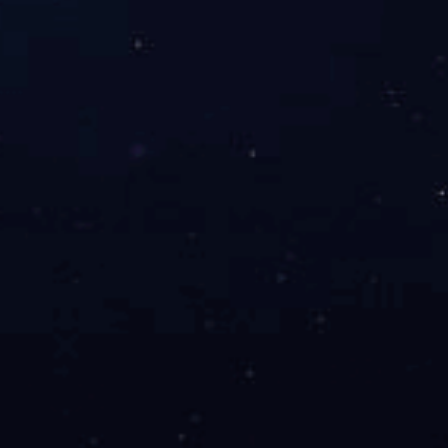
减肥的目的不是瘦而美，是为了健康美
锐强体育告诉您—跑步能给我们身体带来什么好处
去，才能保
我们从小就被体育老师说教：多跑跑步，对身体
素质，提高
好。那么，这个跑步，真的能给我们身体带来怎样
们躺在沙发
的好处呢？作为专业从事健身器材批发零售的企
，怎么吃也
业，锐强体育为您带来专业的讲解：
意奔跑吧，
，假如条件
务
做为您和您
体越来越健
集团为您提供单位健身房、企业健身房和私家健身房等多种健
器材的解决方案，为您提供舒华、乔山和艾力斯特等国内外优
健身器材优选选择。