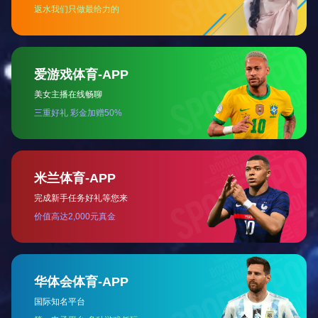
石。
荣耀：致敬榜样，闪耀拼搏之光 颁奖典礼将晚会推向高潮。
过去一年，每一位锐强人都以汗水浇灌收获，用实干笃定前行。
此刻，荣耀属于他们。