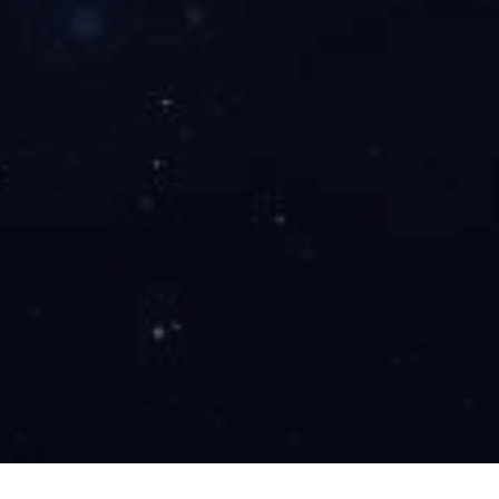
优秀员工奖：郑宗玉的深耕与创新、王平光的严谨与担当、程永
康的专业与奉献、邢宁宁的协作与进取、郭燕的尽责与保障……
五位同仁在各自岗位上发光发热，以卓越表现诠释了“锐强人”的
精神内核。