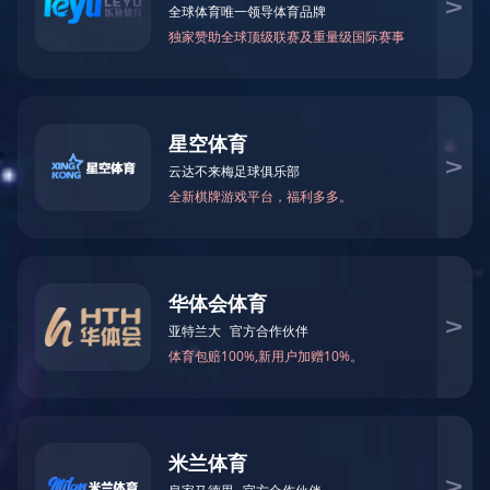
满落幕。表彰优秀、规划未来，全体锐强人齐聚一堂，于荣耀与
温情中携手奋进。盛会既是对过往拼搏的礼赞，更是面向未来的
庄严启航。
启航：致辞与展望，定调新年征程